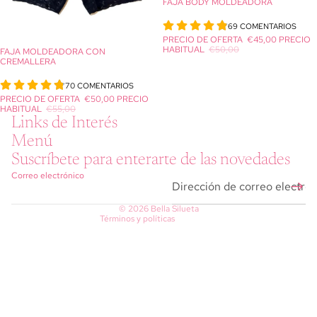
FAJA BODY MOLDEADORA
OFERTA
69 COMENTARIOS
PRECIO DE OFERTA
€45,00
PRECIO
HABITUAL
€50,00
FAJA MOLDEADORA CON
OFERTA
CREMALLERA
70 COMENTARIOS
Política de reembolso
PRECIO DE OFERTA
€50,00
PRECIO
HABITUAL
€55,00
Política de privacidad
Links de Interés
Términos del servicio
Menú
Política de envío
Suscríbete para enterarte de las novedades
Información de contacto
Correo electrónico
Aviso legal
© 2026
Bella Silueta
Términos y políticas